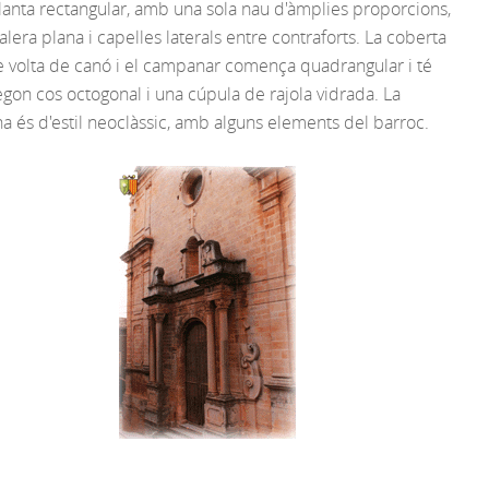
lanta rectangular, amb una sola nau d'àmplies proporcions,
lera plana i capelles laterals entre contraforts. La coberta
e volta de canó i el campanar comença quadrangular i té
egon cos octogonal i una cúpula de rajola vidrada. La
na és d'estil neoclàssic, amb alguns elements del barroc.