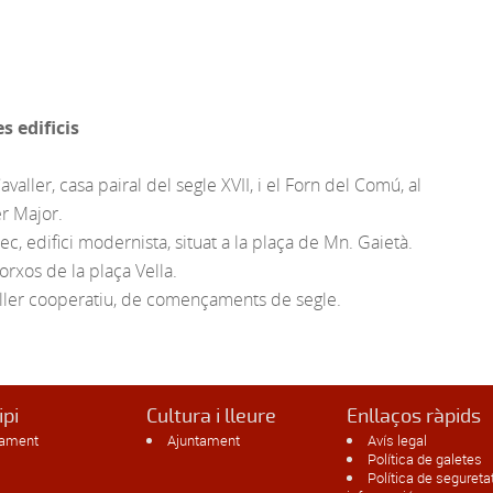
es edificis
avaller, casa pairal del segle XVII, i el Forn del Comú, al
er Major.
ec, edifici modernista, situat a la plaça de Mn. Gaietà.
orxos de la plaça Vella.
eller cooperatiu, de començaments de segle.
ipi
Cultura i lleure
Enllaços ràpids
tament
Ajuntament
Avís legal
Política de galetes
Política de seguretat