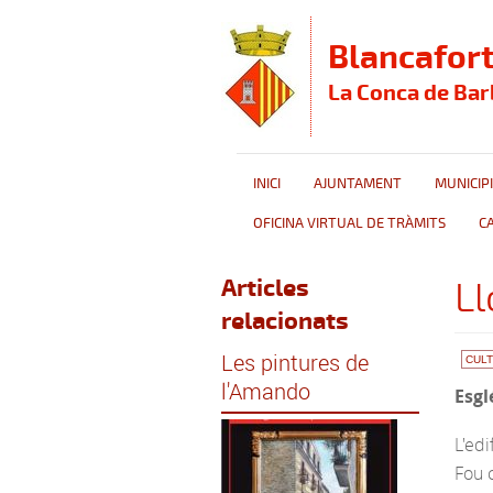
Vés al contingut
Blancafor
La Conca de Bar
INICI
AJUNTAMENT
MUNICIPI
OFICINA VIRTUAL DE TRÀMITS
C
Articles
Ll
relacionats
Les pintures de
CUL
l'Amando
Esgl
L'edi
Fou c