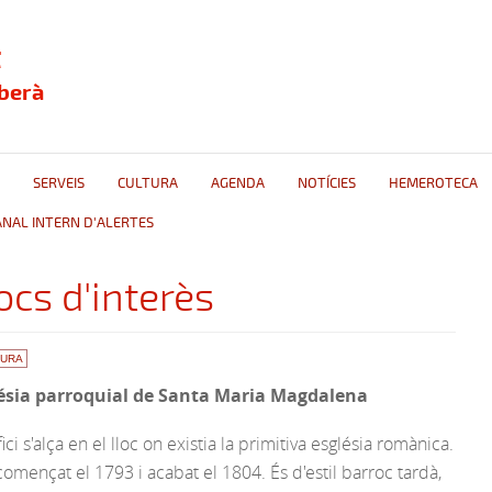
t
berà
SERVEIS
CULTURA
AGENDA
NOTÍCIES
HEMEROTECA
ANAL INTERN D'ALERTES
ocs d'interès
TURA
ésia parroquial de Santa Maria Magdalena
fici s'alça en el lloc on existia la primitiva església romànica.
omençat el 1793 i acabat el 1804. És d'estil barroc tardà,