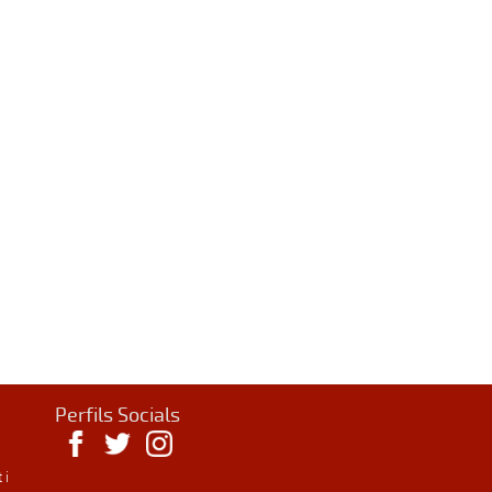
Perfils Socials
 i