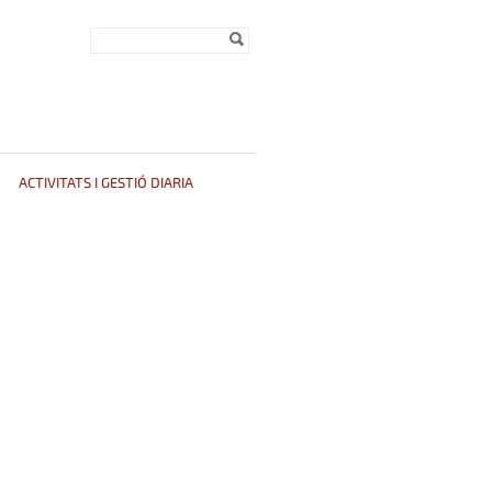
Formulari de
Cerca
cerca
ACTIVITATS I GESTIÓ DIARIA