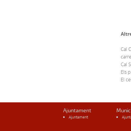
Altr
Cal C
carr
Cal S
Els p
El c
Ajuntament
Munic
Ajuntament
Ajun