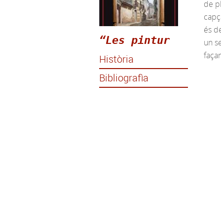
de p
capça
és d
“Les pintur
un s
faça
Història
Bibliografìa