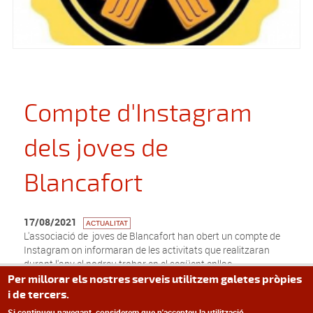
Compte d'Instagram
dels joves de
Blancafort
17/08/2021
ACTUALITAT
L'associació de joves de Blancafort han obert un compte de
Instagram on informaran de les activitats que realitzaran
durant l'any el podreu trobar en el següent enllaç.
Per millorar els nostres serveis utilitzem galetes pròpies
i de tercers.
Si continueu navegant, considerem que n'accepteu la utilització.