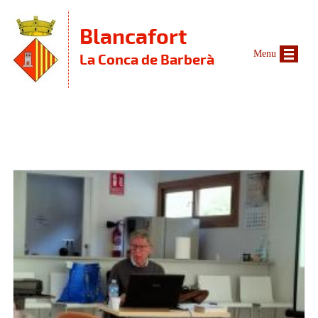
Vés al contingut
Blancafort
Menu
La Conca de Barberà