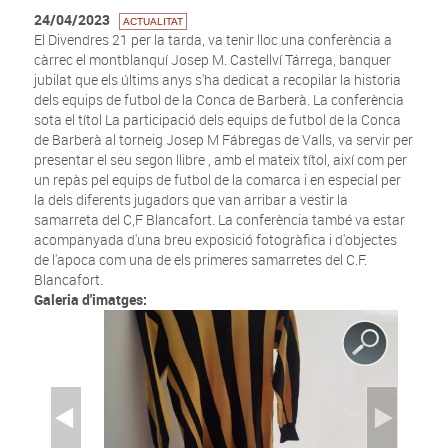
24/04/2023
ACTUALITAT
El Divendres 21 per la tarda, va tenir lloc una conferència a
càrrec el montblanquí Josep M. Castellví Tárrega, banquer
jubilat que els últims anys s'ha dedicat a recopilar la historia
dels equips de futbol de la Conca de Barberà. La conferència
sota el títol La participació dels equips de futbol de la Conca
de Barberà al torneig Josep M Fábregas de Valls, va servir per
presentar el seu segon llibre , amb el mateix títol, així com per
un repàs pel equips de futbol de la comarca i en especial per
la dels diferents jugadors que van arribar a vestir la
samarreta del C,F Blancafort. La conferència també va estar
acompanyada d'una breu exposició fotogràfica i d'objectes
de l'apoca com una de els primeres samarretes del C.F.
Blancafort.
Galeria d'imatges: