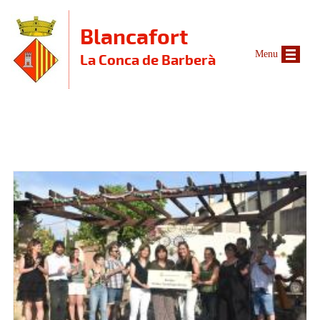
Vés al contingut
Blancafort
Menu
La Conca de Barberà