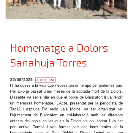
Homenatge a Dolors
Sanahuja Torres
30/06/2026
ACTUALITAT
Hi ha coses a la vida que necessiten un temps per poder-les pair.
Per això ja passat unes meses de la sobtada mort de la Dolors,
Dissabte va ser el dia en que el poble de Blancafort li va rendir
un merescut homenatge. L'Acte, presentat per la periodista de
Tac12 i espluga FM radio Laia Molné, va ser organitzat per
l'Ajuntament de Blancafort en col·laboració amb les diferents
entitats del poble en les quals la Dolors va col·laborar i va ser
part activa. També i van formar part dos bons amics de la
homenatjada com el Raül Poblet i l'Anna Amigó que van