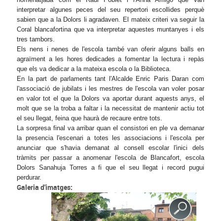
interpretar algunes peces del seu repertori escollides perquè
sabien que a la Dolors li agradaven. El mateix criteri va seguir la
Coral blancafortina que va interpretar aquestes muntanyes i els
tres tambors.
Els nens i nenes de l'escola també van oferir alguns balls en
agraïment a les hores dedicades a fomentar la lectura i repàs
que els va dedicar a la mateixa escola o la Biblioteca.
En la part de parlaments tant l'Alcalde Enric Paris Daran com
l'associació de jubilats i les mestres de l'escola van voler posar
en valor tot el que la Dolors va aportar durant aquests anys, el
molt que se la troba a faltar i la necessitat de mantenir actiu tot
el seu llegat, feina que haurà de recaure entre tots.
La sorpresa final va arribar quan el consistori en ple va demanar
la presencia l'escenari a totes les associacions i l'escola per
anunciar que s'havia demanat al consell escolar l'inici dels
tràmits per passar a anomenar l'escola de Blancafort, escola
Dolors Sanahuja Torres a fi que el seu llegat i record pugui
perdurar.
Galeria d'imatges: