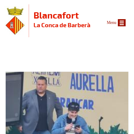
Vés al contingut
Blancafort
Menu
La Conca de Barberà