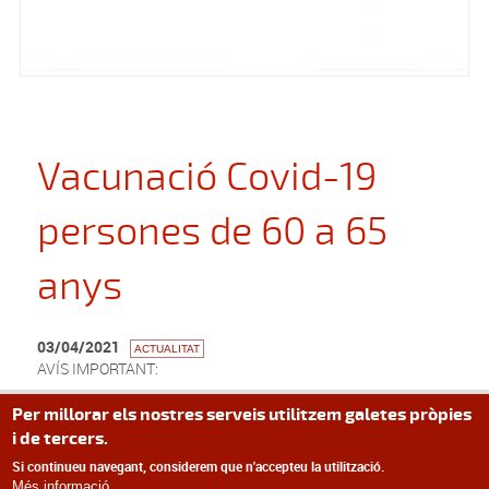
Vacunació Covid-19
persones de 60 a 65
anys
03/04/2021
ACTUALITAT
AVÍS IMPORTANT:
Les persones entre 60 i 65 anys ja poden demanar cita prèvia
Per millorar els nostres serveis utilitzem galetes pròpies
per vacunar-se de la COVID-19 a aquesta adreça:
i de tercers.
Si continueu navegant, considerem que n'accepteu la utilització.
Vacuna Covid Gencat
Més informació