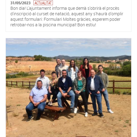
31/05/2023
ACTUALITAT
Bon dia! L'ajuntament informa que demà s'obrirà el procès
d'inscripció al curset de natació, aquest any s'haurà d'omplir
aquest formulari: Formulari Moltes gràcies, esperem poder
retrobar-nos a la piscina municipal! Bon estiu!