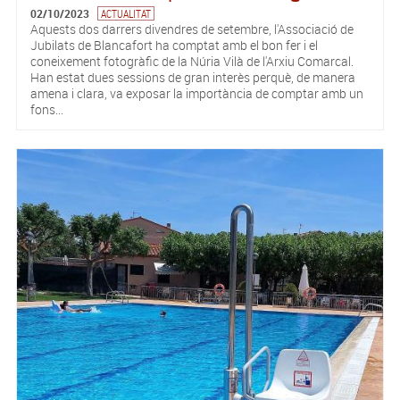
02/10/2023
ACTUALITAT
Aquests dos darrers divendres de setembre, l'Associació de
Jubilats de Blancafort ha comptat amb el bon fer i el
coneixement fotogràfic de la Núria Vilà de l'Arxiu Comarcal.
Han estat dues sessions de gran interès perquè, de manera
amena i clara, va exposar la importància de comptar amb un
fons...