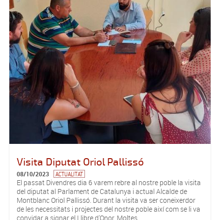
Visita Diputat Oriol Pallissó
08/10/2023
ACTUALITAT
El passat Divendres dia 6 varem rebre al nostre poble la visita
del diputat al Parlament de Catalunya i actual Alcalde de
Montblanc Oriol Pallissó. Durant la visita va ser coneixerdor
de les necessitats i projectes del nostre poble així com se li va
convidar a signar el Llibre d'Onor. Moltes...