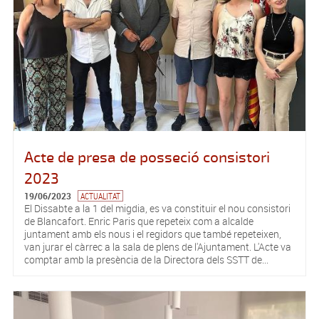
Acte de presa de posseció consistori
2023
19/06/2023
ACTUALITAT
El Dissabte a la 1 del migdia, es va constituir el nou consistori
de Blancafort. Enric Paris que repeteix com a alcalde
juntament amb els nous i el regidors que també repeteixen,
van jurar el càrrec a la sala de plens de l'Ajuntament. L'Acte va
comptar amb la presència de la Directora dels SSTT de...