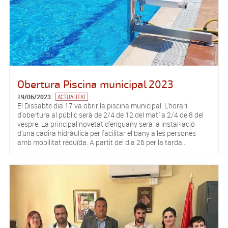
Obertura Piscina municipal 2023
19/06/2023
ACTUALITAT
El Dissabte dia 17 va obrir la piscina municipal. L'horari
d'obertura al públic serà de 2/4 de 12 del matí a 2/4 de 8 del
vespre. La principal novetat d'enguany serà la instal·lació
d'una cadira hidràulica per facilitar el bany a les persones
amb mobilitat reduïda. A partit del dia 26 per la tarda...