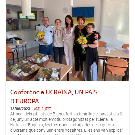
Conferència UCRAÏNA, UN PAÍS
D’EUROPA
13/06/2023
ACTUALITAT
Al local dels jubilats de Blancafort va tenir lloc el passat dia 9
de juny un acte molt emotiu protagonitzat per l’Elena, la
Natàlia i l’Eugènia, les tres dones refugiades de la guerra
d’Ucraïna que conviuen entre nosaltres. Elles ens van explicar