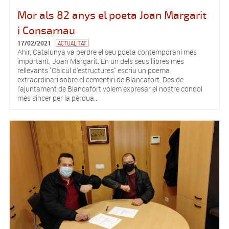
Mor als 82 anys el poeta Joan Margarit
i Consarnau
17/02/2021
ACTUALITAT
Ahir, Catalunya va perdre el seu poeta contemporani més
important, Joan Margarit. En un dels seus llibres més
rellevants "Càlcul d'estructures" escriu un poema
extraordinari sobre el cementiri de Blancafort. Des de
l'ajuntament de Blancafort volem expresar el nostre condol
més sincer per la pèrdua...