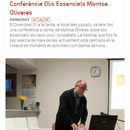
Conferència Olis Essencials Montse
Oliveres
03/04/2023
ACTUALITAT
El Divendres 31 a la tarda, al local dels jubilats, va tenir lloc
una conferència a càrrec de Montse Oliveres sobre olis
essencials i els seus usos i propietats. La Montse, que fins fa
poc exercia de mare de dia, actualment està centrada en la
creació de moments en activitats com Dansa de lluna,...