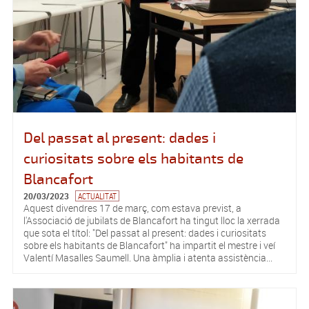
Del passat al present: dades i
curiositats sobre els habitants de
Blancafort
20/03/2023
ACTUALITAT
Aquest divendres 17 de març, com estava previst, a
l'Associació de jubilats de Blancafort ha tingut lloc la xerrada
que sota el títol: "Del passat al present: dades i curiositats
sobre els habitants de Blancafort" ha impartit el mestre i veí
Valentí Masalles Saumell. Una àmplia i atenta assistència...