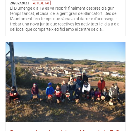
20/02/2023
ACTUALITAT
El Diumenge dia 19 es va reobrir finalment,després d'algun
temps tancat, el casal de la gent gran de Blancafort. Des de
l'Ajuntament feia temps que s'anava al darrere d'aconseguir
trobar una nova junta que reactives les activitats i el dia a dia
del local que comparteix edifici amb el centre de dia...