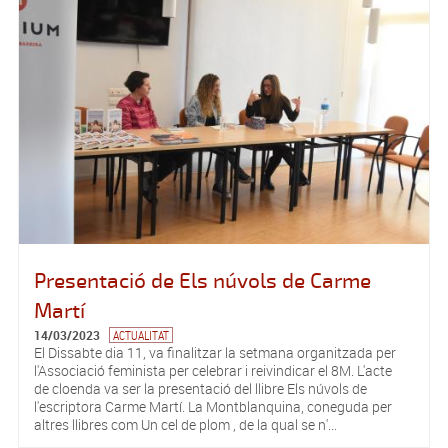
Presentació de Els núvols de Carme
Martí
14/03/2023
ACTUALITAT
El Dissabte dia 11, va finalitzar la setmana organitzada per
l'Associació feminista per celebrar i reivindicar el 8M. L'acte
de cloenda va ser la presentació del llibre Els núvols de
l'escriptora Carme Martí. La Montblanquina, coneguda per
altres llibres com Un cel de plom , de la qual se n'...