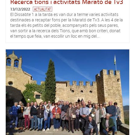
Recerca tions i activitats Marató de Tv3
13/12/2022
ACTUALITAT
El Dissabte 1 a la tarda es van dur a terme varies activitats
destinades a recaptar fons per la Marató de Tv3. A les 4 de la
tarda els és petits del poble, acompanyats pels seus pares,
van sortir a la recerca dels Tions, que amb bon criteri, donat
el temps que feia, van escollir un lloc en mig del...